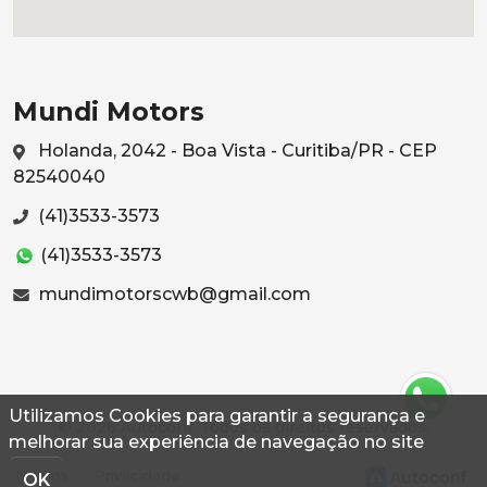
Mundi Motors
Holanda, 2042 - Boa Vista - Curitiba/PR - CEP
82540040
(41)3533-3573
(41)3533-3573
mundimotorscwb@gmail.com
Utilizamos Cookies para garantir a segurança e
© 2026 Autoconf. Todos os direitos reservados.
melhorar sua experiência de navegação no site
Termos
Privacidade
OK