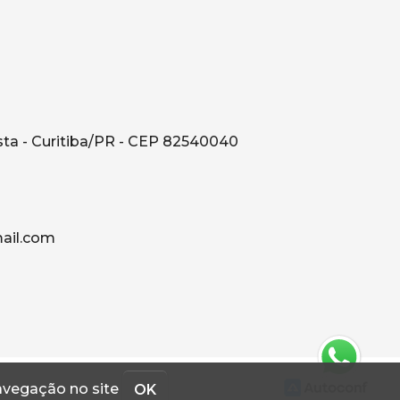
sta - Curitiba/PR - CEP 82540040
il.com
navegação no site
OK