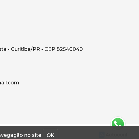
sta - Curitiba/PR - CEP 82540040
il.com
navegação no site
OK