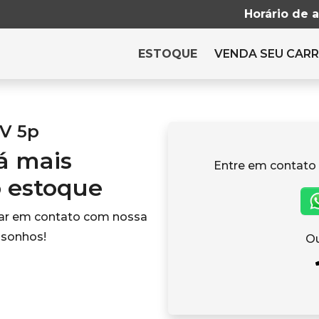
Horário de 
ESTOQUE
VENDA SEU CAR
2V 5p
tá mais
Entre em contato
o estoque
rar em contato com nossa
 sonhos!
Ou