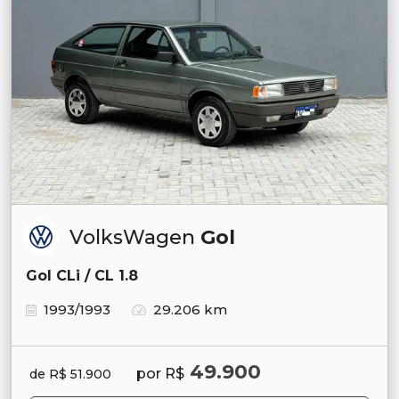
VolksWagen
Gol
Gol CLi / CL 1.8
1993/1993
29.206 km
49.900
por R$
de R$ 51.900