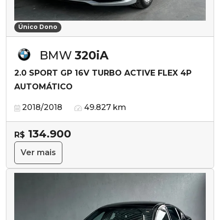
Único Dono
BMW
320iA
2.0 SPORT GP 16V TURBO ACTIVE FLEX 4P
AUTOMÁTICO
2018/2018
49.827 km
134.900
R$
Ver mais