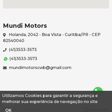
Mundi Motors
Holanda, 2042 - Boa Vista - Curitiba/PR - CEP
82540040
(41)3533-3573
(41)3533-3573
mundimotorscwb@gmail.com
Utilizamos Cookies para garantir a segurança e
© 2026 Autoconf. Todos os direitos reservados.
melhorar sua experiência de navegação no site
Termos
Privacidade
OK