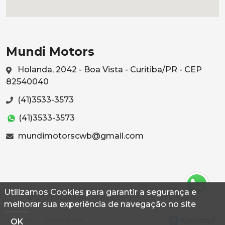
Mundi Motors
Holanda, 2042 - Boa Vista - Curitiba/PR - CEP
82540040
(41)3533-3573
(41)3533-3573
mundimotorscwb@gmail.com
Utilizamos Cookies para garantir a segurança e
© 2026 Autoconf. Todos os direitos reservados.
melhorar sua experiência de navegação no site
Termos
Privacidade
OK