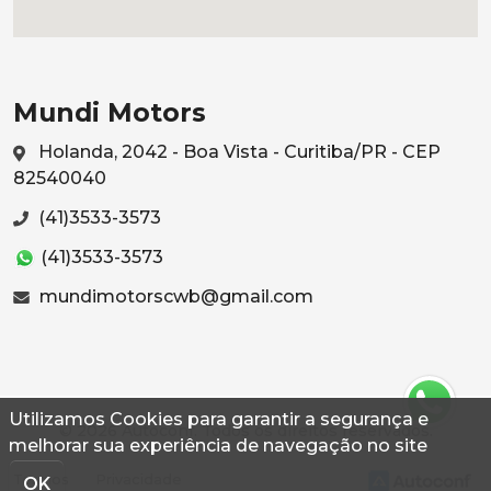
Mundi Motors
Holanda, 2042 - Boa Vista - Curitiba/PR - CEP
82540040
(41)3533-3573
(41)3533-3573
mundimotorscwb@gmail.com
Utilizamos Cookies para garantir a segurança e
© 2026 Autoconf. Todos os direitos reservados.
melhorar sua experiência de navegação no site
Termos
Privacidade
OK