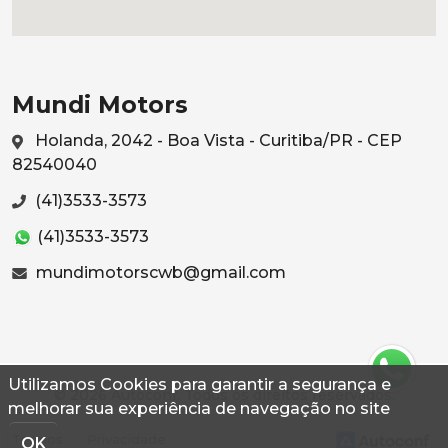
Mundi Motors
Holanda, 2042 - Boa Vista - Curitiba/PR - CEP
82540040
(41)3533-3573
(41)3533-3573
mundimotorscwb@gmail.com
Utilizamos Cookies para garantir a segurança e
© 2026 Autoconf. Todos os direitos reservados.
melhorar sua experiência de navegação no site
Termos
Privacidade
OK