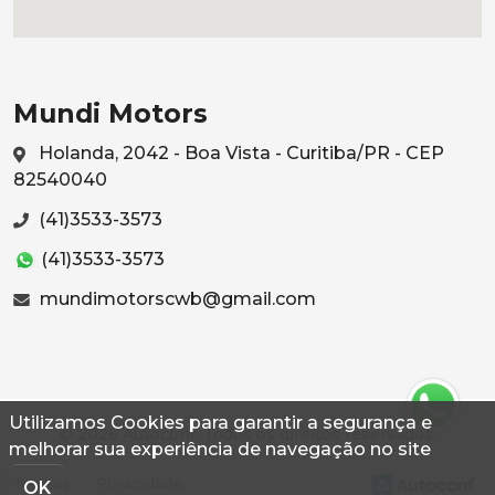
Mundi Motors
Holanda, 2042 - Boa Vista - Curitiba/PR - CEP
82540040
(41)3533-3573
(41)3533-3573
mundimotorscwb@gmail.com
Utilizamos Cookies para garantir a segurança e
© 2026 Autoconf. Todos os direitos reservados.
melhorar sua experiência de navegação no site
Termos
Privacidade
OK